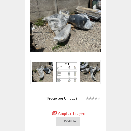
(Precio por Unidad)
4
out of
Ampliar Imagen
5
based
on
CONSULTA
1
customer
rating